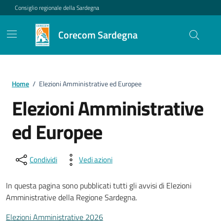
Vai ai contenuti
Vai al footer
Consiglio regionale della Sardegna
Corecom Sardegna
Home
/
Elezioni Amministrative ed Europee
Elezioni Amministrative
ed Europee
Condividi
Vedi azioni
In questa pagina sono pubblicati tutti gli avvisi di Elezioni
Amministrative della Regione Sardegna.
Elezioni Amministrative 2026