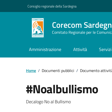
Vai ai contenuti
Vai al footer
Consiglio regionale della Sardegna
Corecom Sardegn
Comitato Regionale per le Comunic
Amministrazione
Attività
Servizi
Home
/
Documenti pubblici
/
Documento attività
#Noalbullismo
Dettagli del documento
Decalogo No al Bullismo