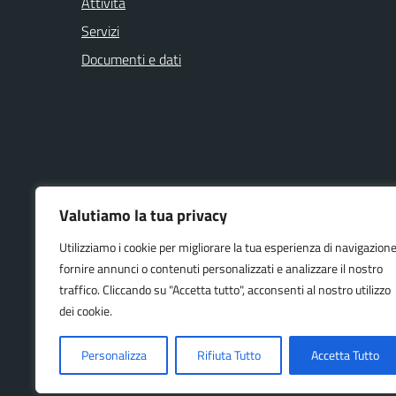
Attività
Servizi
Documenti e dati
NOVITÀ
VIVERE IL
Valutiamo la tua privacy
Utilizziamo i cookie per migliorare la tua esperienza di navigazione
Avvisi
Eventi
fornire annunci o contenuti personalizzati e analizzare il nostro
Notizie
traffico. Cliccando su "Accetta tutto", acconsenti al nostro utilizzo
Comunicati
dei cookie.
Personalizza
Rifiuta Tutto
Accetta Tutto
Accessibilità