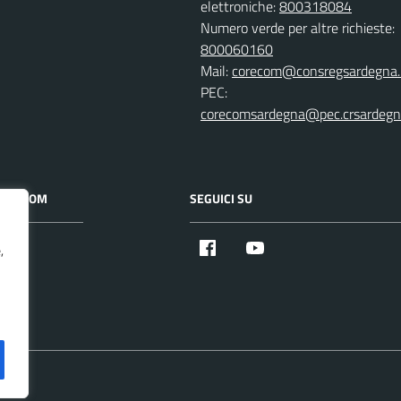
elettroniche:
800318084
Numero verde per altre richieste:
800060160
Mail:
corecom@consregsardegna.
PEC:
corecomsardegna@pec.crsardegna
 CORECOM
SEGUICI SU
Facebook
Youtube
,