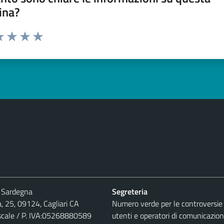
ina?
a 1 stelle su 5
luta 2 stelle su 5
Valuta 3 stelle su 5
Valuta 4 stelle su 5
Valuta 5 stelle su 5
 Sardegna
Segreteria
, 25, 09124, Cagliari CA
Numero verde per le controversie 
iscale / P. IVA:05268880589
utenti e operatori di comunicazion