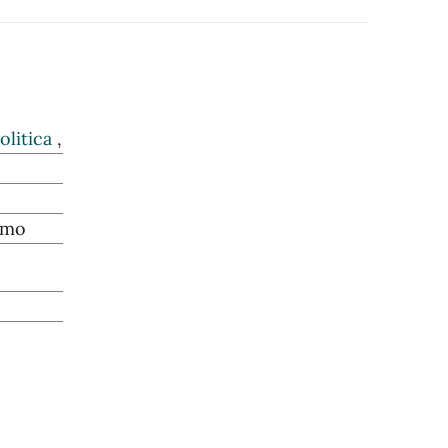
olitica
,
smo