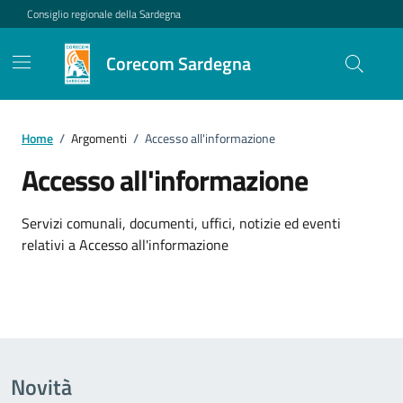
Vai ai contenuti
Vai al footer
Consiglio regionale della Sardegna
Corecom Sardegna
Home
/
Argomenti
/
Accesso all'informazione
Accesso all'informazione
Dettagli dell'argomento
Servizi comunali, documenti, uffici, notizie ed eventi
relativi a Accesso all'informazione
Novità