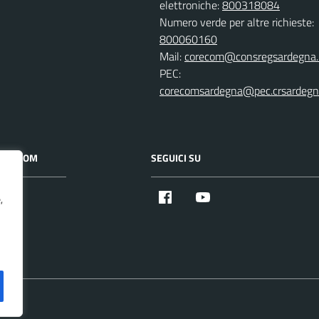
elettroniche:
800318084
Numero verde per altre richieste:
800060160
Mail:
corecom@consregsardegna.
PEC:
corecomsardegna@pec.crsardegna
 CORECOM
SEGUICI SU
Facebook
Youtube
,