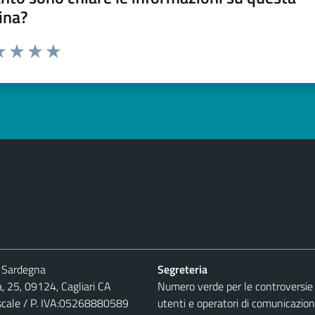
ina?
a 1 stelle su 5
luta 2 stelle su 5
Valuta 3 stelle su 5
Valuta 4 stelle su 5
Valuta 5 stelle su 5
 Sardegna
Segreteria
, 25, 09124, Cagliari CA
Numero verde per le controversie 
iscale / P. IVA:05268880589
utenti e operatori di comunicazion