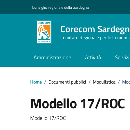
Vai ai contenuti
Vai al footer
Consiglio regionale della Sardegna
Corecom Sardegn
Comitato Regionale per le Comunic
Amministrazione
Attività
Servizi
Home
/
Documenti pubblici
/
Modulistica
/
Mod
Modello 17/ROC
Dettagli del documento
Modello 17/ROC