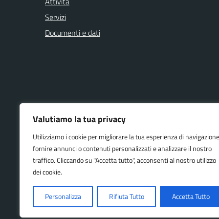
Attività
Servizi
Documenti e dati
NOVITÀ
VIVERE IL
Valutiamo la tua privacy
Utilizziamo i cookie per migliorare la tua esperienza di navigazione
Avvisi
Eventi
fornire annunci o contenuti personalizzati e analizzare il nostro
Notizie
traffico. Cliccando su "Accetta tutto", acconsenti al nostro utilizzo
Comunicati
dei cookie.
Personalizza
Rifiuta Tutto
Accetta Tutto
Accessibilità