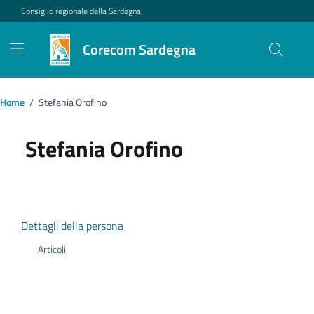
Vai ai contenuti
Vai al footer
Consiglio regionale della Sardegna
Corecom Sardegna
Home
/
Stefania Orofino
Stefania Orofino
Dettagli della persona
Articoli