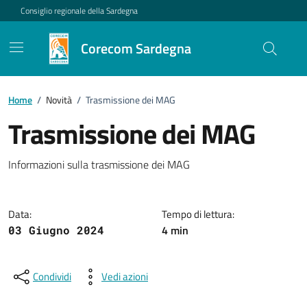
Vai ai contenuti
Vai al footer
Consiglio regionale della Sardegna
Corecom Sardegna
Home
/
Novità
/
Trasmissione dei MAG
Trasmissione dei MAG
Dettagli della notizia
Informazioni sulla trasmissione dei MAG
Data:
Tempo di lettura:
4 min
03 Giugno 2024
Condividi
Vedi azioni