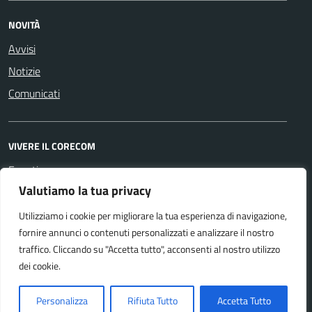
NOVITÀ
Avvisi
Notizie
Comunicati
VIVERE IL CORECOM
Eventi
Valutiamo la tua privacy
Utilizziamo i cookie per migliorare la tua esperienza di navigazione,
SEGUICI SU
fornire annunci o contenuti personalizzati e analizzare il nostro
Facebook
Youtube
traffico. Cliccando su "Accetta tutto", acconsenti al nostro utilizzo
dei cookie.
Accessibilità
Personalizza
Rifiuta Tutto
Accetta Tutto