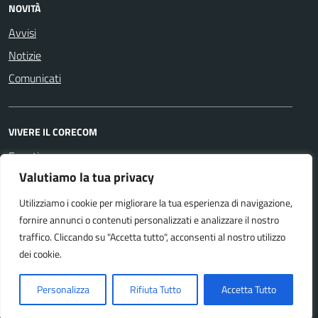
NOVITÀ
Avvisi
Notizie
Comunicati
VIVERE IL CORECOM
Eventi
Valutiamo la tua privacy
Utilizziamo i cookie per migliorare la tua esperienza di navigazione,
SEGUICI SU
fornire annunci o contenuti personalizzati e analizzare il nostro
Facebook
Youtube
traffico. Cliccando su "Accetta tutto", acconsenti al nostro utilizzo
dei cookie.
Accessibilità
Personalizza
Rifiuta Tutto
Accetta Tutto