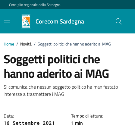
Vai ai contenuti
Vai al footer
Consiglio regionale della Sardegna
Corecom Sardegna
Home
/
Novità
/
Soggetti politici che hanno aderito ai MAG
Soggetti politici che
hanno aderito ai MAG
Dettagli della notizia
Si comunica che nessun soggetto politico ha manifestato
interesse a trasmettere i MAG
Data:
Tempo di lettura:
1 min
16 Settembre 2021