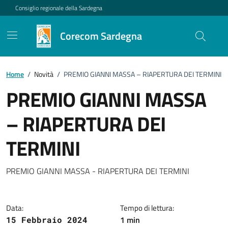
Vai ai contenuti
Vai al footer
Consiglio regionale della Sardegna
Corecom Sardegna
Home
/
Novità
/
PREMIO GIANNI MASSA – RIAPERTURA DEI TERMINI
PREMIO GIANNI MASSA
– RIAPERTURA DEI
TERMINI
Dettagli della notizia
PREMIO GIANNI MASSA - RIAPERTURA DEI TERMINI
Data:
Tempo di lettura:
1 min
15 Febbraio 2024