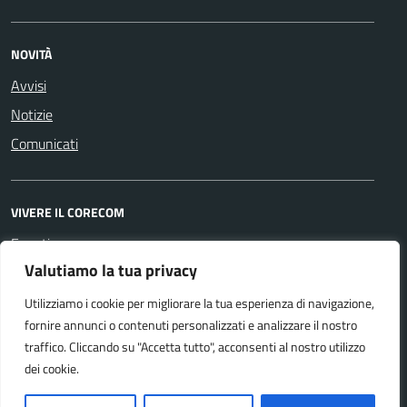
NOVITÀ
Avvisi
Notizie
Comunicati
VIVERE IL CORECOM
Eventi
Valutiamo la tua privacy
Utilizziamo i cookie per migliorare la tua esperienza di navigazione,
SEGUICI SU
fornire annunci o contenuti personalizzati e analizzare il nostro
Facebook
Youtube
traffico. Cliccando su "Accetta tutto", acconsenti al nostro utilizzo
dei cookie.
Accessibilità