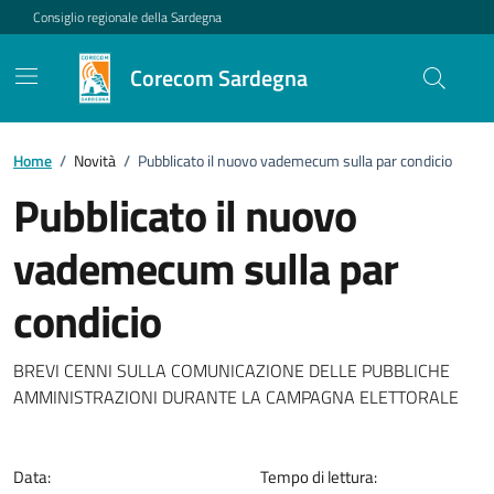
Vai ai contenuti
Vai al footer
Consiglio regionale della Sardegna
Corecom Sardegna
Home
/
Novità
/
Pubblicato il nuovo vademecum sulla par condicio
Pubblicato il nuovo
vademecum sulla par
condicio
Dettagli della notizia
BREVI CENNI SULLA COMUNICAZIONE DELLE PUBBLICHE
AMMINISTRAZIONI DURANTE LA CAMPAGNA ELETTORALE
Data:
Tempo di lettura: