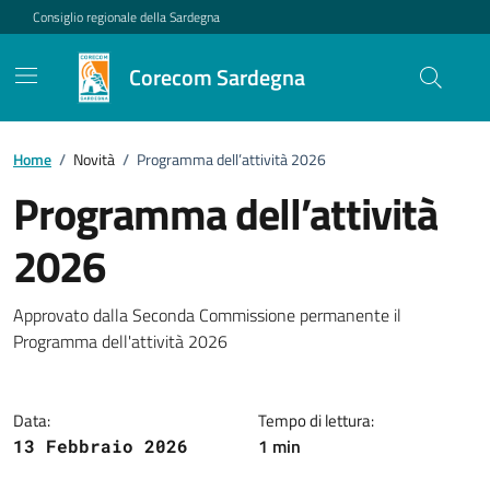
Vai ai contenuti
Vai al footer
Consiglio regionale della Sardegna
Corecom Sardegna
Home
/
Novità
/
Programma dell’attività 2026
Programma dell’attività
2026
Dettagli della notizia
Approvato dalla Seconda Commissione permanente il
Programma dell'attività 2026
Data:
Tempo di lettura:
1 min
13 Febbraio 2026