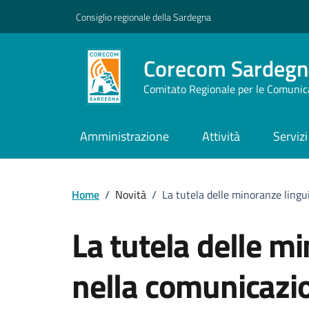
Vai ai contenuti
Vai al footer
Consiglio regionale della Sardegna
Corecom Sardegn
Comitato Regionale per le Comunic
Amministrazione
Attività
Servizi
Home
/
Novità
/
La tutela delle minoranze lingui
La tutela delle m
nella comunicazio