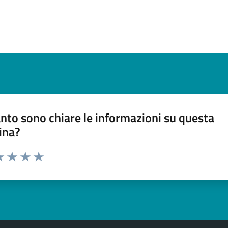
nto sono chiare le informazioni su questa
ina?
a 1 stelle su 5
luta 2 stelle su 5
Valuta 3 stelle su 5
Valuta 4 stelle su 5
Valuta 5 stelle su 5