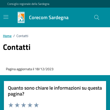
Vai ai contenuti
Vai al footer
Consiglio regionale della Sardegna
Corecom Sardegna
Home
/
Contatti
Contatti
Pagina aggiornata il 18/12/2023
Quanto sono chiare le informazioni su questa
pagina?