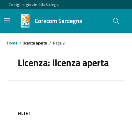
Vai ai contenuti
Vai al footer
Consiglio regionale della Sardegna
Corecom Sardegna
Home
/
licenza aperta
/
Page 2
Licenza:
licenza aperta
FILTRI