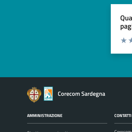
Qua
pag
Valut
Va
Corecom Sardegna
AMMINISTRAZIONE
CONTATTI
Corecom