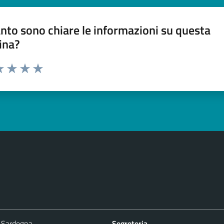
nto sono chiare le informazioni su questa
ina?
a 1 stelle su 5
luta 2 stelle su 5
Valuta 3 stelle su 5
Valuta 4 stelle su 5
Valuta 5 stelle su 5
 Sardegna
Segreteria