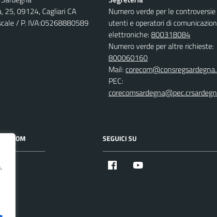
, 25, 09124, Cagliari CA
Numero verde per le controversie 
iscale / P. IVA:05268880589
utenti e operatori di comunicazion
elettroniche:
800318084
Numero verde per altre richieste:
800060160
Mail:
corecom@consregsardegna.
PEC:
corecomsardegna@pec.crsardegna
 CORECOM
SEGUICI SU
Facebook
Youtube
,