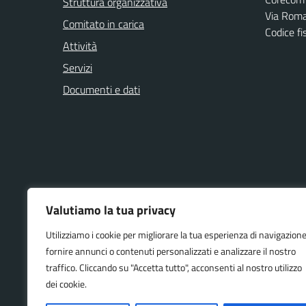
Struttura organizzativa
Via Roma
Comitato in carica
Codice f
Attività
Servizi
Documenti e dati
NOVITÀ
VIVERE IL
Valutiamo la tua privacy
Utilizziamo i cookie per migliorare la tua esperienza di navigazione
Avvisi
Eventi
fornire annunci o contenuti personalizzati e analizzare il nostro
Notizie
traffico. Cliccando su "Accetta tutto", acconsenti al nostro utilizzo
Comunicati
dei cookie.