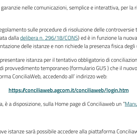
e garanzie nelle comunicazioni, semplice e interattiva, per la r
egolamento sulle procedure di risoluzione delle controversie 
cata dalla
delibera n. 296/18/CONS
) ed è in funzione la nuov
tazione delle istanze e non richiede la presenza fisica degli u
resentare istanza per il tentativo obbligatorio di conciliazion
e di provvedimento temporaneo (formulario GU5 ) che il nuov
orma ConciliaWeb, accedendo all’ indirizzo web:
https://conciliaweb.agcom.it/conciliaweb/login.htm
orma, è a disposizione, sulla Home page di Conciliaweb un “
Manu
ove istanze sarà possibile accedere alla piattaforma Conci